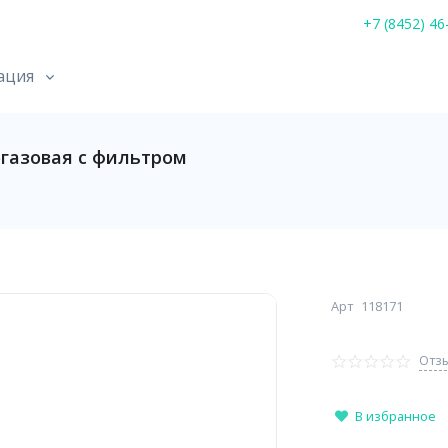
+7 (8452) 46
ация
огазовая с фильтром
Арт
118171
Отзы
В избранное