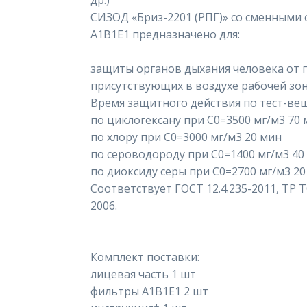
др.)
СИЗОД «Бриз-2201 (РПГ)» со сменным
А1В1Е1 предназначено для:
защиты органов дыхания человека от п
присутствующих в воздухе рабочей з
Время защитного действия по тест-ве
по циклогексану при С0=3500 мг/м3 70
по хлору при С0=3000 мг/м3 20 мин
по сероводороду при С0=1400 мг/м3 40
по диоксиду серы при С0=2700 мг/м3 20
Соответствует ГОСТ 12.4.235-2011, ТР Т
2006.
Комплект поставки:
лицевая часть 1 шт
фильтры A1B1E1 2 шт