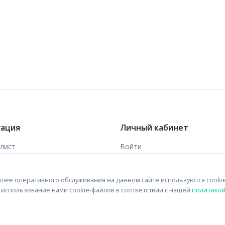
гация
Личный кабинет
-лист
Войти
ы
Зарегистрироваться
лее оперативного обслуживания на данном сайте используются cooki
 связи
на использование нами cookie-файлов в соответствии с нашей
политико