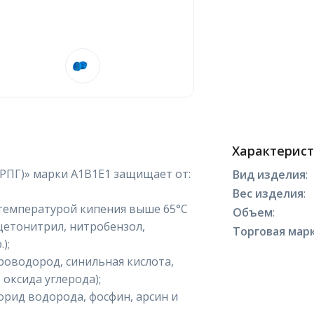
Характерис
РПГ)» марки A1B1E1 защищает от:
Вид изделия
:
Вес изделия
:
 температурой кипения выше 65°С
Объем
:
ацетонитрил, нитробензол,
Торговая марк
);
ероводород, синильная кислота,
 оксида углерода);
лорид водорода, фосфин, арсин и