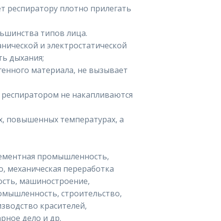
т респиратору плотно прилегать
льшинства типов лица.
нической и электростатической
ь дыхания;
генного материала, не вызывает
о респиратором не накапливаются
х, повышенных температурах, а
ементная промышленность,
о, механическая переработка
сть, машиностроение,
омышленность, строительство,
изводство красителей,
рное дело и др.