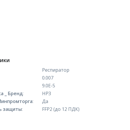
тики
Респиратор
0.007
9.0E-5
а _ Бренд
:
НРЗ
Минпромторга
:
Да
ь защиты
:
FFP2 (до 12 ПДК)