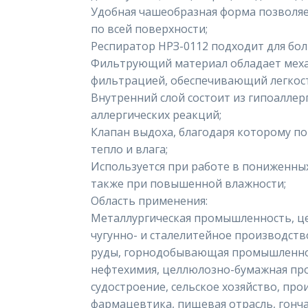
Удобная чашеобразная форма позволяе
по всей поверхности;
Респиратор НРЗ-0112 подходит для бо
Фильтрующий материал обладает меха
фильтрацией, обеспечивающий легкост
Внутренний слой состоит из гипоаллер
аллергических реакций;
Клапан выдоха, благодаря которому п
тепло и влага;
Используется при работе в пониженны
также при повышенной влажности;
Область применения:
Металлургическая промышленность, ц
чугунно- и сталелитейное производств
руды, горнодобывающая промышленно
нефтехимия, целлюлозно-бумажная пр
судостроение, сельское хозяйство, про
фармацевтика, пищевая отрасль, гонча