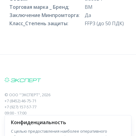
Торговая марка _ Бренд
:
ВМ
Заключение Минпромторга
:
Да
Класс_Степень защиты
:
FFP3 (до 50 ПДК)
©
ООО "'ЭКСПЕРТ"
, 2026
+7 (8452) 46-75-71
+7 (927) 157-57-77
09:00 - 17:00
410017, Саратов, Пугачева, 10 к1, оф.23
Конфиденциальность
С целью предоставления наиболее оперативного
Навигация
Информация