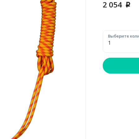
2 054
p
Выберите коли