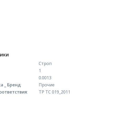
тики
Строп
1
0.0013
а _ Бренд
:
Прочие
оответствия
:
ТР ТС 019_2011