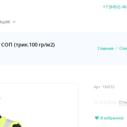
+7 (8452) 46
ация
 СОП (трик.100 гр/м2)
Главная
Спе
Арт
136212
Отзы
В избранное