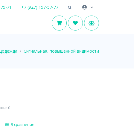
-75-71
+7 (927) 157-57-77
цодежда
Сигнальная, повышенной видимости
вы: 0
В сравнение