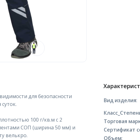
Характерис
видимости для безопасности
Вид изделия
:
 суток.
Класс_Степен
лотностью 100 г/кв.м с 2
Торговая марк
ентами СОП (ширина 50 мм) и
Сертификат с
ту велькро.
Объем
: