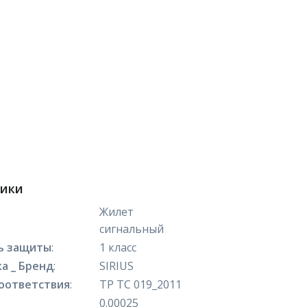
тики
Жилет
сигнальный
ь защиты
:
1 класс
а _ Бренд
:
SIRIUS
оответствия
:
ТР ТС 019_2011
0.00025