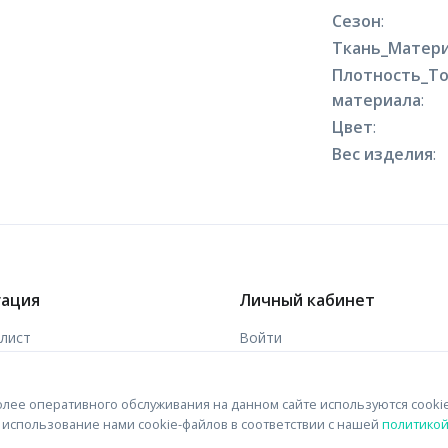
Сезон
:
Ткань_Матери
Плотность_Т
материала
:
Цвет
:
Вес изделия
:
гация
Личный кабинет
-лист
Войти
ы
Зарегистрироваться
лее оперативного обслуживания на данном сайте используются cooki
 связи
на использование нами cookie-файлов в соответствии с нашей
политико