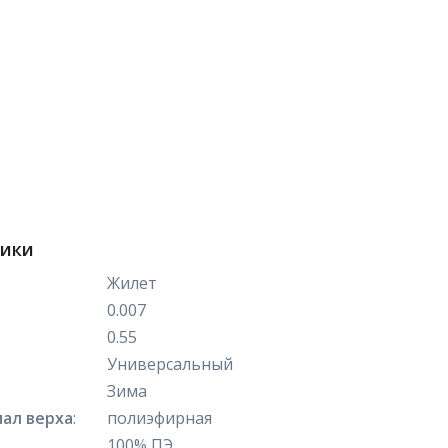
тики
Жилет
0.007
0.55
Универсальный
Зима
ал верха
:
полиэфирная
100% ПЭ