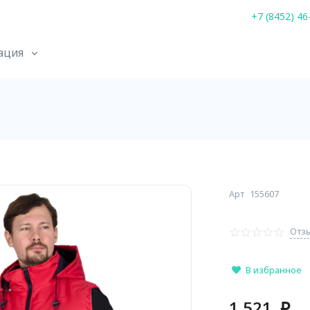
+7 (8452) 46
ация
Арт
155607
Отзы
В избранное
1 521