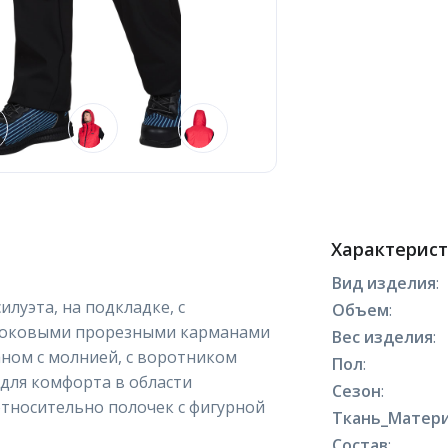
Характерис
Вид изделия
:
илуэта, на подкладке, с
Объем
:
 боковыми прорезными карманами
Вес изделия
:
аном с молнией, с воротником
Пол
:
 для комфорта в области
Сезон
:
относительно полочек с фигурной
Ткань_Матери
Состав
: