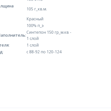
олщина
105 г_кв.м.
Красный
100% п_э
Синтепон 150 гр_м.кв -
Наполнитель
:
1 слой
теля
:
1 слой
яд
:
с 88-92 по 120-124