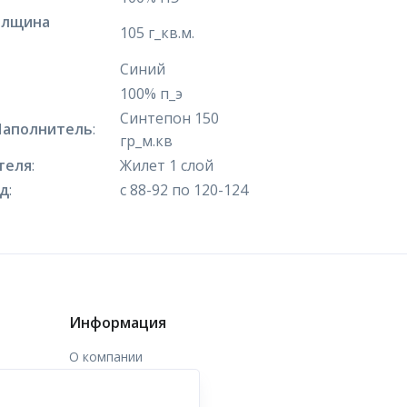
олщина
105 г_кв.м.
Синий
100% п_э
Синтепон 150
Наполнитель
:
гр_м.кв
теля
:
Жилет 1 слой
яд
:
с 88-92 по 120-124
Информация
О компании
Доставка