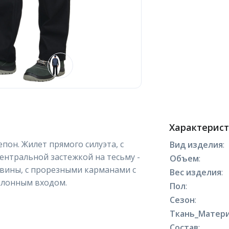
Характерис
епон. Жилет прямого силуэта, с
Вид изделия
:
ентральной застежкой на тесьму -
Объем
:
овины, с прорезными карманами с
Вес изделия
:
клонным входом.
Пол
:
Сезон
:
Ткань_Матери
Состав
: