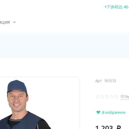
+7 (8452) 46
ация
Арт
161512
Отзы
В избранное
1 203