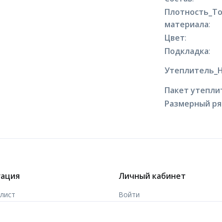
Плотность_Т
материала
:
Цвет
:
Подкладка
:
Утеплитель_
Пакет утепли
Размерный р
гация
Личный кабинет
-лист
Войти
ы
Зарегистрироваться