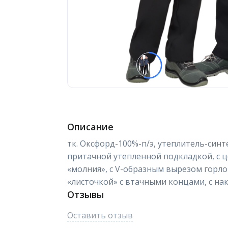
Описание
тк. Оксфорд-100%-п/э, утеплитель-синт
притачной утепленной подкладкой, с ц
«молния», с V-образным вырезом горл
«листочкой» с втачными концами, с на
Отзывы
Оставить отзыв