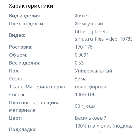
Характеристики
Вид изделия
:
Жилет
Цвет отделки
:
Жемчужный
https:__planeta-
Видео
:
sirius.ru_files_video_107
Ростовка
:
170-176
Объем
:
0.0091
Вес изделия
:
0.53
Пол
:
Универсальный
Сезон
:
Зима
Ткань_Материал верха
:
полиэфирная
Состав
:
100% ПЭ
Плотность_Толщина
90 г_кв.м.
материала
:
Цвет
:
Васильковый
100% п_э + флис (подкла
Подкладка
: