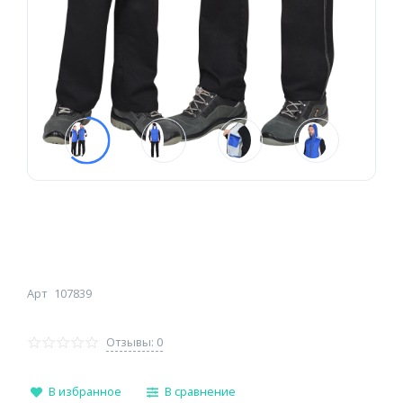
Арт
107839
Отзывы: 0
В избранное
В сравнение