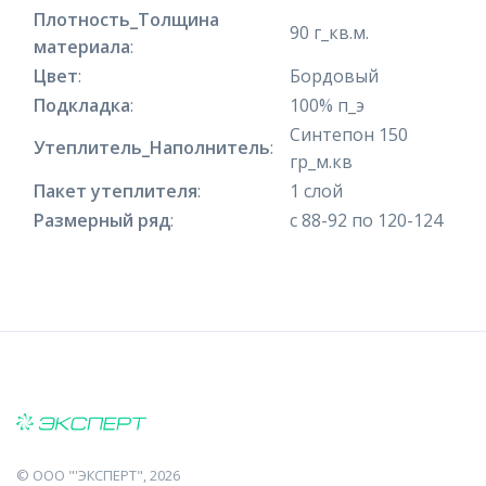
Плотность_Толщина
90 г_кв.м.
материала
:
Цвет
:
Бордовый
Подкладка
:
100% п_э
Синтепон 150
Утеплитель_Наполнитель
:
гр_м.кв
Пакет утеплителя
:
1 слой
Размерный ряд
:
с 88-92 по 120-124
©
ООО "'ЭКСПЕРТ"
, 2026