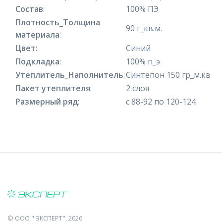
Состав
:
100% ПЭ
Плотность_Толщина
90 г_кв.м.
материала
:
Цвет
:
Синий
Подкладка
:
100% п_э
Утеплитель_Наполнитель
:
Синтепон 150 гр_м.кв
Пакет утеплителя
:
2 слоя
Размерный ряд
:
с 88-92 по 120-124
©
ООО "'ЭКСПЕРТ"
, 2026