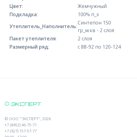
Цвет
:
Жемчужный
Подкладка
:
100% п_э
Синтепон 150
Утеплитель_Наполнитель
:
гр_м.кв - 2 слоя
Пакет утеплителя
:
2 слоя
Размерный ряд
:
с 88-92 по 120-124
©
ООО "'ЭКСПЕРТ"
, 2026
+7 (8452) 46-75-71
+7 (927) 157-57-77
09:00 - 17:00