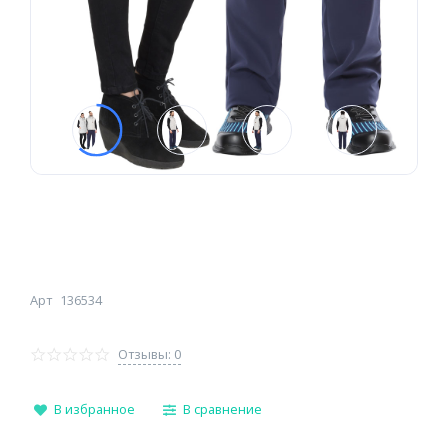
Арт
136534
Отзывы: 0
В избранное
В сравнение